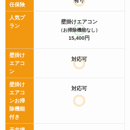
有り
任保険
人気プ
壁掛けエアコン
ラン
（お掃除機能なし）
15,400円
壁掛け
対応可
エアコ
ン
壁掛け
対応可
エアコ
ンお掃
除機能
付き