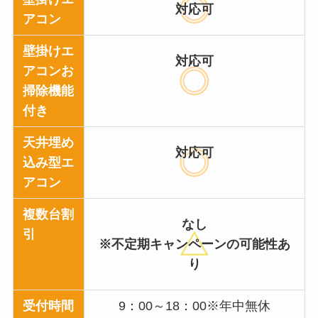
対応可
アコン
壁掛けエ
対応可
アコンお
掃除機能
付き
天井埋め
対応可
込み型エ
アコン
複数台割
なし
引
※不定期キャンペーンの可能性あ
り
受付時間
9：00～18：00※年中無休