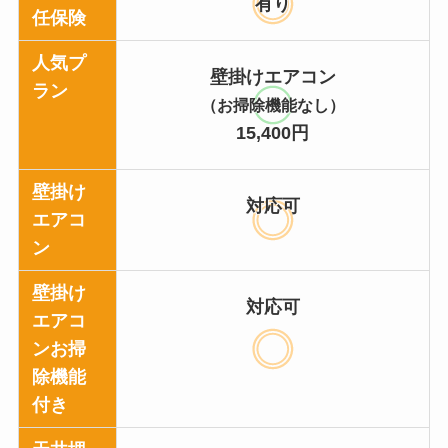
有り
任保険
人気プ
壁掛けエアコン
ラン
（お掃除機能なし）
15,400円
壁掛け
対応可
エアコ
ン
壁掛け
対応可
エアコ
ンお掃
除機能
付き