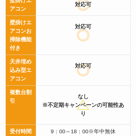
壁掛けエ
対応可
アコン
壁掛けエ
対応可
アコンお
掃除機能
付き
天井埋め
対応可
込み型エ
アコン
複数台割
なし
引
※不定期キャンペーンの可能性あ
り
受付時間
9：00～18：00※年中無休